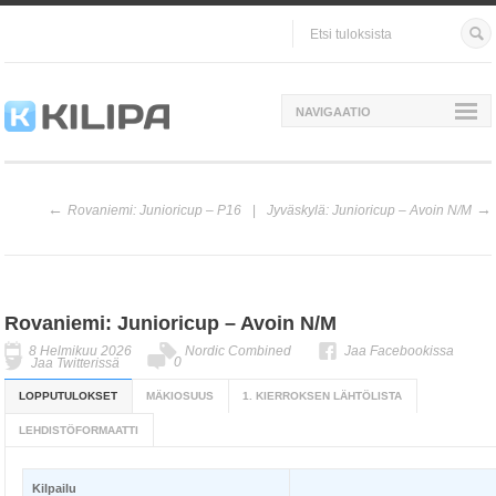
NAVIGAATIO
Rovaniemi: Junioricup – P16
Jyväskylä: Junioricup – Avoin N/M
Rovaniemi: Junioricup – Avoin N/M
8 Helmikuu 2026
Nordic Combined
Jaa Facebookissa
0
Jaa Twitterissä
LOPPUTULOKSET
MÄKIOSUUS
1. KIERROKSEN LÄHTÖLISTA
LEHDISTÖFORMAATTI
Kilpailu