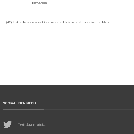
Hiihtoseura
(42) Taika Hämeenniemi Ounasvaaran Hiihtoseura Ei suoritusta (Hiihto)
SOSIAALINEN MEDIA
Twiittaa meistä