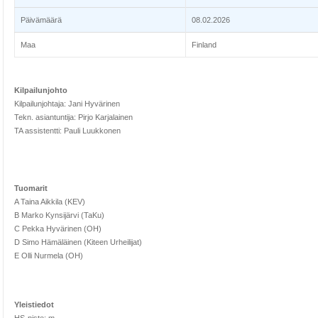
Päivämäärä
08.02.2026
Maa
Finland
Kilpailunjohto
Kilpailunjohtaja: Jani Hyvärinen
Tekn. asiantuntija: Pirjo Karjalainen
TA assistentti: Pauli Luukkonen
Tuomarit
A Taina Aikkila (KEV)
B Marko Kynsijärvi (TaKu)
C Pekka Hyvärinen (OH)
D Simo Hämäläinen (Kiteen Urheilijat)
E Olli Nurmela (OH)
Yleistiedot