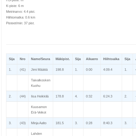
HS-piste: m
K-piste: 6 m
Metrinarvo: 4.4 pist.
Hiihtomatka: 0.6 km
Pisteet/min: 37 pist.
Sija
Nro
Name/Seura
Mäkipist.
Sija
Aikaero
Hiihtoaika
Sija
1.
(41)
Jimi Määttä
198.8
1.
0:00
4:09.4
1.
Taivalkosken
Kuohu
2.
(44)
Iisa Heikkilä
178.8
4.
0:32
6:24.3
2.
Kuusamon
Erä-Veikot
3.
(43)
Minja Aalto
181.5
3.
0:28
8:40.3
3.
Lahden