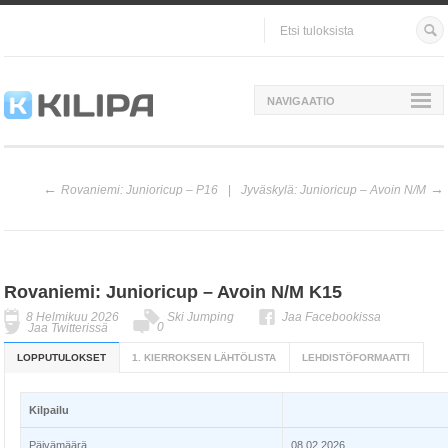
NAVIGAATIO
Rovaniemi: Junioricup – P16
Jyväskylä: Junioricup – Avoin N/M
Rovaniemi: Junioricup – Avoin N/M K15
8 Helmikuu 2026
Ski Jumping
Jaa Facebookissa
0
Jaa Twitterissä
LOPPUTULOKSET
1. KIERROKSEN LÄHTÖLISTA
LEHDISTÖFORMAATTI
Kilpailu
Päivämäärä
08.02.2026