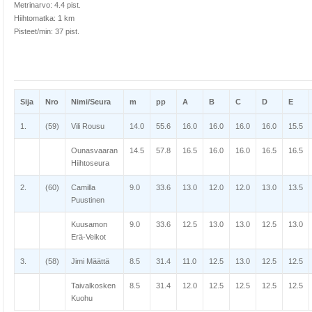
Metrinarvo: 4.4 pist.
Hiihtomatka: 1 km
Pisteet/min: 37 pist.
Sija
Nro
Nimi/Seura
m
pp
A
B
C
D
E
1.
(59)
Vili Rousu
14.0
55.6
16.0
16.0
16.0
16.0
15.5
Ounasvaaran
14.5
57.8
16.5
16.0
16.0
16.5
16.5
Hiihtoseura
2.
(60)
Camilla
9.0
33.6
13.0
12.0
12.0
13.0
13.5
Puustinen
Kuusamon
9.0
33.6
12.5
13.0
13.0
12.5
13.0
Erä-Veikot
3.
(58)
Jimi Määttä
8.5
31.4
11.0
12.5
13.0
12.5
12.5
Taivalkosken
8.5
31.4
12.0
12.5
12.5
12.5
12.5
Kuohu