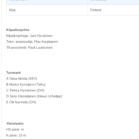
Maa
Finland
Kilpailunjohto
Kilpailunjohtaja: Jani Hyvärinen
Tekn. asiantuntija: Pirjo Karjalainen
TA assistentti: Pauli Luukkonen
Tuomarit
A Taina Aikkila (KEV)
B Marko Kynsijärvi (TaKu)
C Pekka Hyvärinen (OH)
D Simo Hämäläinen (Kiteen Urheilijat)
E Olli Nurmela (OH)
Yleistiedot
HS-piste: m
K-piste: 15 m