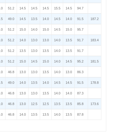
.0
51.2
14.5
14.5
14.5
15.5
14.5
94.7
.5
49.0
14.5
13.5
14.0
14.5
14.0
91.5
187.2
.0
51.2
15.0
14.0
15.0
14.5
15.0
95.7
.0
51.2
14.0
13.0
13.0
14.0
13.5
91.7
183.4
.0
51.2
13.5
13.0
13.5
14.0
13.5
91.7
.0
51.2
15.0
14.5
15.0
14.0
14.5
95.2
181.5
.0
46.8
13.0
13.0
13.5
14.0
13.0
86.3
.5
49.0
14.0
13.5
14.0
14.5
14.5
91.5
178.8
.0
46.8
13.0
13.0
13.5
14.0
14.0
87.3
.0
46.8
13.0
12.5
12.5
13.5
13.5
85.8
173.6
.0
46.8
14.0
13.5
13.5
14.0
13.5
87.8