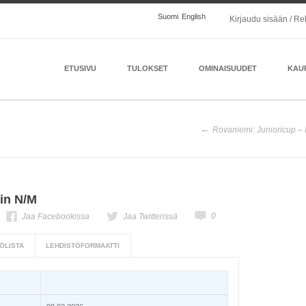
Suomi
English
Kirjaudu sisään / Re
ETUSIVU
TULOKSET
OMINAISUUDET
KAU
Rovaniemi: Junioricup –
in N/M
0
Jaa Facebookissa
Jaa Twitterissä
ÖLISTA
LEHDISTÖFORMAATTI