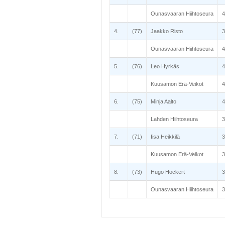
Ounasvaaran Hiihtoseura
4
4.
(77)
Jaakko Risto
3
Ounasvaaran Hiihtoseura
4
5.
(76)
Leo Hyrkäs
4
Kuusamon Erä-Veikot
4
6.
(75)
Minja Aalto
4
Lahden Hiihtoseura
3
7.
(71)
Iisa Heikkilä
3
Kuusamon Erä-Veikot
3
8.
(73)
Hugo Höckert
3
Ounasvaaran Hiihtoseura
3