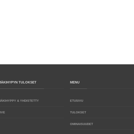
MÄKIHYPYN TULOKSET
MENU
MÄKIHYPPY & YHDISTETTY
ETUSIVU
IVE
TULOKSET
OMINAISUUDET