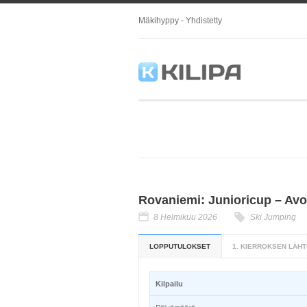
Mäkihyppy - Yhdistetty
Rovaniemi: Junioricup – Avo
8 Helmikuu 2026
Ski Jumping
LOPPUTULOKSET
1. KIERROKSEN LÄHT
Kilpailu