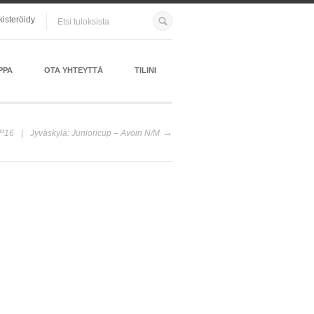
kisteröidy
PPA
OTA YHTEYTTÄ
TILINI
 P16
Jyväskylä: Junioricup – Avoin N/M