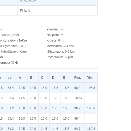
08.02.2026
Finland
it
Yleistiedot
 Aikkila (KEV)
HS-piste: m
o Kynsijärvi (TaKu)
K-piste: 6 m
a Hyvärinen (OH)
Metrinarvo: 4.4 pist.
 Hämäläinen (Kiteen
Hiihtomatka: 0.6 km
at)
Pisteet/min: 37 pist.
 Nurmela (OH)
m
pp
A
B
C
D
E
Pist.
Yht.
.5
53.4
14.5
14.5
15.0
15.5
15.5
98.4
198.8
.5
53.4
14.5
16.0
16.0
15.5
15.5
100.4
.0
51.2
15.0
15.0
15.0
15.5
15.0
96.2
195.6
.5
53.4
15.0
16.0
16.0
15.0
15.0
99.4
.0
51.2
14.5
14.0
14.5
14.5
15.5
94.7
189.4