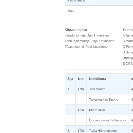
Päivämäärä
Maa
Kilpailunjohto
Tuomar
Kilpailunjohtaja: Jani Hyvärinen
A Taina
Tekn. asiantuntija: Pirjo Karjalainen
B Mark
TA assistentti: Pauli Luukkonen
C Pekk
D Simo
Urheilij
E Olli
Sija
Nro
Nimi/Seura
1.
(78)
Jimi Määttä
4
Taivalkosken Kuohu
4
2.
(74)
Kristo Aikio
4
Ounasvaaran Hiihtoseura
4
3.
(72)
Taika Hämeenniemi
4