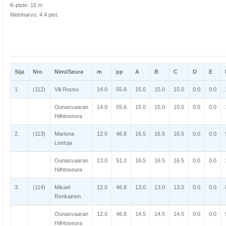
K-piste: 15 m
Metrinarvo: 4.4 pist.
Sija
Nro
Nimi/Seura
m
pp
A
B
C
D
E
1.
(112)
Vili Rousu
14.0
55.6
15.0
15.0
15.0
0.0
0.0
Ounasvaaran
14.0
55.6
15.0
15.0
15.0
0.0
0.0
Hiihtoseura
2.
(113)
Mariona
12.0
46.8
16.5
16.5
16.5
0.0
0.0
Leetoja
Ounasvaaran
13.0
51.2
16.5
16.5
16.5
0.0
0.0
Hiihtoseura
3.
(114)
Mikael
12.0
46.8
13.0
13.0
13.0
0.0
0.0
Ronkainen
Ounasvaaran
12.0
46.8
14.5
14.5
14.5
0.0
0.0
Hiihtoseura