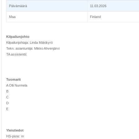
Päivämäärä
11.03.2026
Maa
Finland
Kilpailunjohto
Kilpailunjohtaja: Linda Mäkikyrö
Tekn. asiantuntija: Mikko Ahvenjärvi
TA assistentti:
Tuomarit
A Olli Nurmela
B
C
D
E
Yleistiedot
HS-piste: m