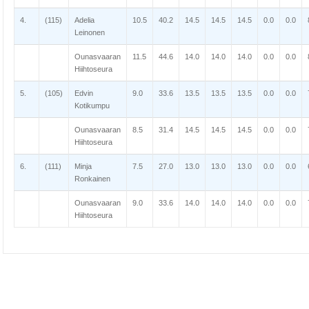
4.
(115)
Adelia
10.5
40.2
14.5
14.5
14.5
0.0
0.0
Leinonen
Ounasvaaran
11.5
44.6
14.0
14.0
14.0
0.0
0.0
Hiihtoseura
5.
(105)
Edvin
9.0
33.6
13.5
13.5
13.5
0.0
0.0
Kotikumpu
Ounasvaaran
8.5
31.4
14.5
14.5
14.5
0.0
0.0
Hiihtoseura
6.
(111)
Minja
7.5
27.0
13.0
13.0
13.0
0.0
0.0
Ronkainen
Ounasvaaran
9.0
33.6
14.0
14.0
14.0
0.0
0.0
Hiihtoseura