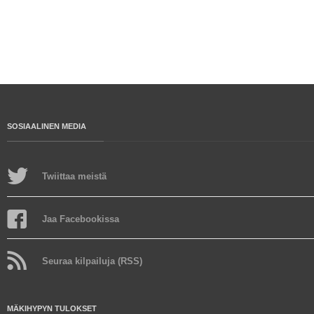
SOSIAALINEN MEDIA
Twiittaa meistä
Jaa Facebookissa
Seuraa kilpailuja (RSS)
MÄKIHYPYN TULOKSET