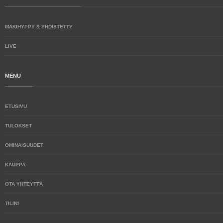
MÄKIHYPPY & YHDISTETTY
LIVE
MENU
ETUSIVU
TULOKSET
OMINAISUUDET
KAUPPA
OTA YHTEYTTÄ
TILINI