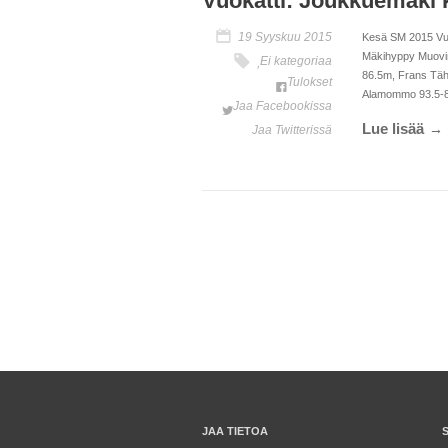
Vuokatti: Joukkuemäki 
19 Syyskuu 2015
Kesä SM 2015 Vuok
Mäkihyppy Muovim
Ei kategoriaa
,
86.5m, Frans Täh
Tulokset
Alamommo 93.5-88,
Jaa Facebookissa
Lue lisää
Jaa Twitterissä
JAA TIETOA