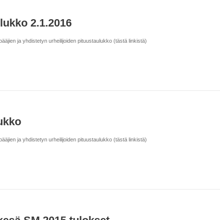
ulukko 2.1.2016
ien ja yhdistetyn urheilijoiden pituustaulukko (tästä linkistä)
lukko
ien ja yhdistetyn urheilijoiden pituustaulukko (tästä linkistä)