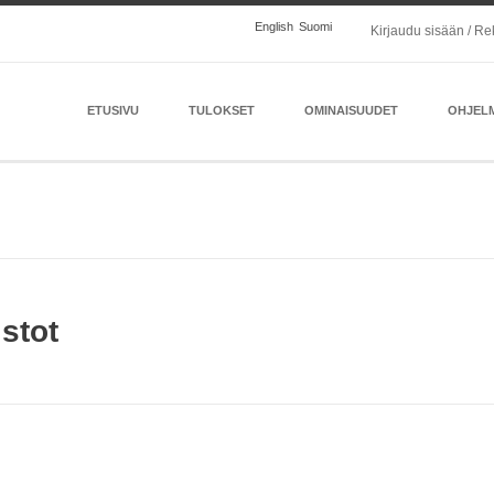
English
Suomi
Kirjaudu sisään / Re
ETUSIVU
TULOKSET
OMINAISUUDET
OHJEL
stot