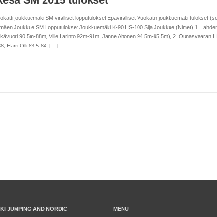
kesä SM 2015 tulokset
atti joukkuemäki SM viralliset lopputulokset Epäviralliset Vuokatin joukkuemäki tulokset (
äen Joukkue SM Lopputulokset Joukkuemäki K-90 HS-100 Sija Joukkue (Nimet) 1. Lahden H
kävuori 90.5m-88m, Ville Larinto 92m-91m, Janne Ahonen 94.5m-95.5m), 2. Ounasvaaran Hi
 Harri Olli 83.5-84, […]
SKI JUMPING AND NORDIC
MENU