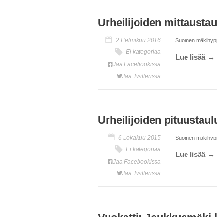
Urheilijoiden mittausta
2 Helmikuu 2016
Suomen mäkihyppääj
Ei kategoriaa
Lue lisää
Jaa Facebookissa
Jaa Twitterissä
Urheilijoiden pituustau
6 Lokakuu 2015
Suomen mäkihyppääj
Ei kategoriaa
Lue lisää
Jaa Facebookissa
Jaa Twitterissä