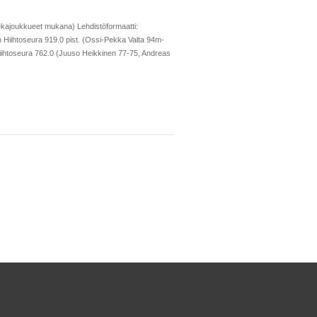
sekajoukkueet mukana) Lehdistöformaatti:
iihtoseura 919.0 pist. (Ossi-Pekka Valta 94m-
ihtoseura 762.0 (Juuso Heikkinen 77-75, Andreas