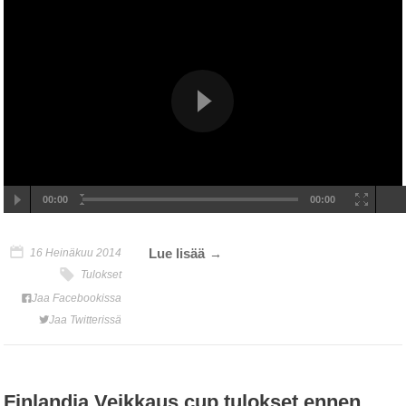
00:00
00:00
Lue lisää
16 Heinäkuu 2014
Tulokset
Jaa Facebookissa
Jaa Twitterissä
Finlandia Veikkaus cup tulokset ennen