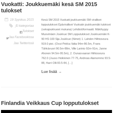
Vuokatti: Joukkuemäki kesä SM 2015
tulokset
19 Syyskuu 2015
Kesä SM 2015 Vuokatti joukkuemäki SM viralliset
lopputulokset Epäviralliset Vuokatin joukkuemäki tulokset
Ei kategoriaa
,
(sekajoukkueet mukana) Lehdistöformaatti: Mäkihyppy
Tulokset
Muovimäen Joukkue SM Lopputulokset Joukkuemäki K-
Jaa Facebookissa
90 HS-100 Sija Joukkue (Nimet) 1. Lahden Hiihtoseura
Jaa Twitterissä
919.0 pist. (Ossi-Pekka Valta 94m-86.5m, Frans
Tähkävuori 90.5m-88m, Ville Larinto 92m-91m, Janne
Ahonen 94.5m-95.5m), 2. Ounasvaaran Hiihtoseura
762.0 (Juuso Heikkinen 77-75, Andreas Alamommo 93.5-
88, Harri Olli 83.5-84, […]
Lue lisää
Finlandia Veikkaus Cup lopputulokset