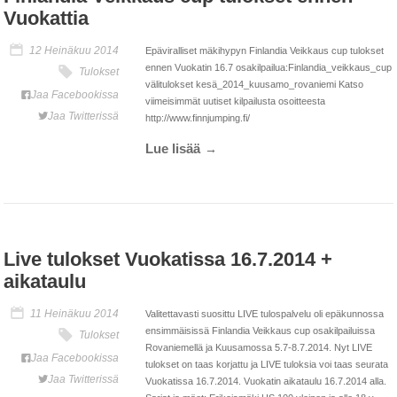
Vuokattia
12 Heinäkuu 2014
Epäviralliset mäkihypyn Finlandia Veikkaus cup tulokset
ennen Vuokatin 16.7 osakilpailua:Finlandia_veikkaus_cup
Tulokset
välitulokset kesä_2014_kuusamo_rovaniemi Katso
Jaa Facebookissa
viimeisimmät uutiset kilpailusta osoitteesta
Jaa Twitterissä
http://www.finnjumping.fi/
Lue lisää
Live tulokset Vuokatissa 16.7.2014 +
aikataulu
11 Heinäkuu 2014
Valitettavasti suosittu LIVE tulospalvelu oli epäkunnossa
ensimmäisissä Finlandia Veikkaus cup osakilpailuissa
Tulokset
Rovaniemellä ja Kuusamossa 5.7-8.7.2014. Nyt LIVE
Jaa Facebookissa
tulokset on taas korjattu ja LIVE tuloksia voi taas seurata
Jaa Twitterissä
Vuokatissa 16.7.2014. Vuokatin aikataulu 16.7.2014 alla.