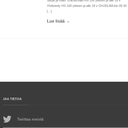
Sarjat ja mäet: Erikoismäki HS 100 yleinen ja alle 18 v
Yhdistetty HS 100 yleinen ja alle 18 v OHJELMA klo 09.30
[…]
Lue lisää
JAA TIETOA
Twiittaa meistä